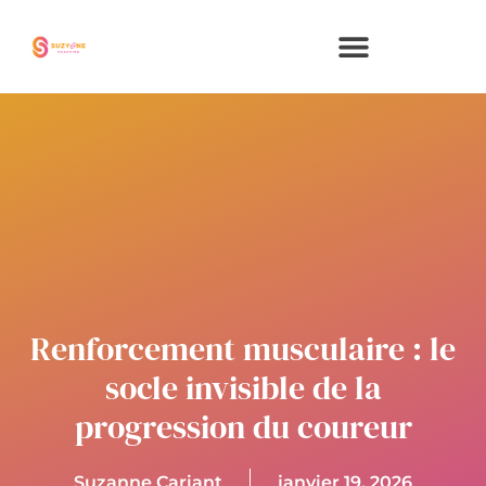
Aller
au
contenu
Renforcement musculaire : le
socle invisible de la
progression du coureur
Suzanne Cariant
janvier 19, 2026