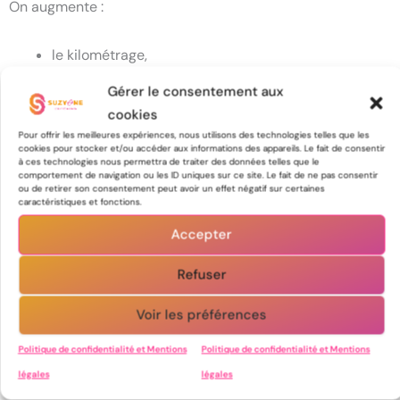
On augmente :
le kilométrage,
l’intensité,
Gérer le consentement aux
la fréquence,
cookies
Pour offrir les meilleures expériences, nous utilisons des technologies telles que les
…sans toujours augmenter la capacité de soutien du
cookies pour stocker et/ou accéder aux informations des appareils. Le fait de consentir
à ces technologies nous permettra de traiter des données telles que le
système.
comportement de navigation ou les ID uniques sur ce site. Le fait de ne pas consentir
ou de retirer son consentement peut avoir un effet négatif sur certaines
C’est un peu comme construire un étage de plus sur une
caractéristiques et fonctions.
maison sans renforcer les fondations.
Accepter
Refuser
Comment intégrer le
renforcement musculaire sans
Voir les préférences
surcharger son planning ?
Politique de confidentialité et Mentions
Politique de confidentialité et Mentions
légales
légales
C’est l’une des grandes peurs des coureurs :
“Je n’ai déjà