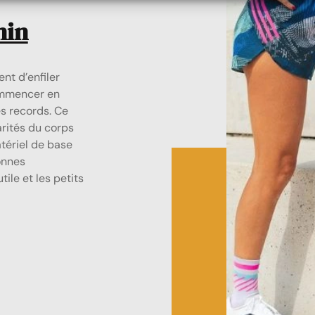
nin
nt d’enfiler
ommencer en
s records. Ce
rités du corps
tériel de base
onnes
ile et les petits