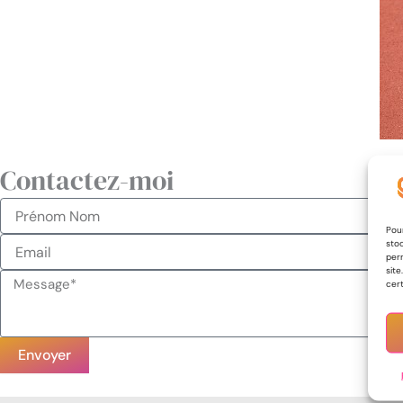
Contactez-moi
Nom
Pour
Your
stoc
per
Email*
site
Message*
cert
Envoyer