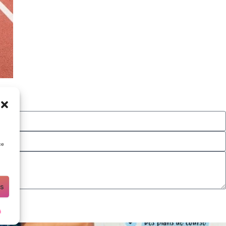
ce
es
s