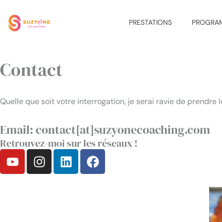
Aller
au
PRESTATIONS
PROGRA
contenu
Contact
Quelle que soit votre interrogation, je serai ravie de prendr
Email: contact[at]suzyonecoaching.com
Retrouvez-moi sur les réseaux !
Y
I
L
F
o
n
i
a
u
s
n
c
t
t
k
e
u
a
e
b
b
g
d
o