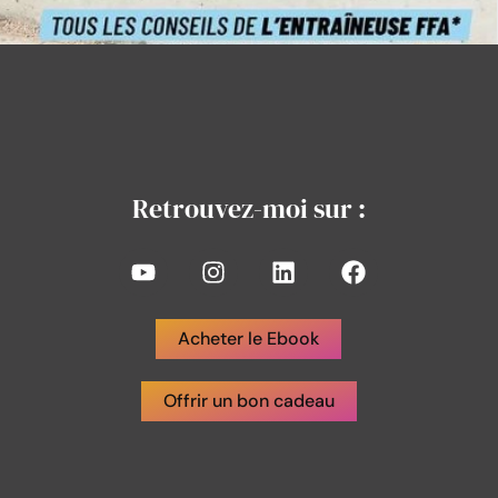
Retrouvez-moi sur :
Y
I
L
F
o
n
i
a
u
s
n
c
t
t
k
e
Acheter le Ebook
u
a
e
b
b
g
d
o
e
Offrir un bon cadeau
r
i
o
a
n
k
m