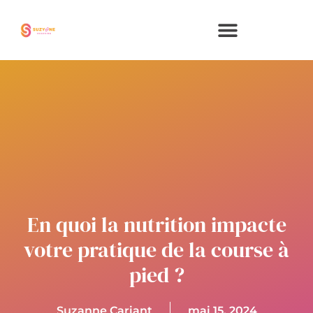
Aller
au
contenu
En quoi la nutrition impacte
votre pratique de la course à
pied ?
Suzanne Cariant
mai 15, 2024