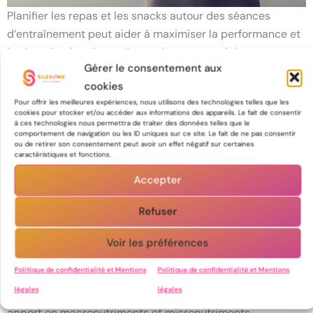
Planifier les repas et les snacks autour des séances
d’entraînement peut aider à maximiser la performance et
la récupération. Avant de courir, un repas riche en
Gérer le consentement aux
glucides avec une modeste quantité de protéines peut
cookies
fournir l’énergie nécessaire sans causer d’inconfort
Pour offrir les meilleures expériences, nous utilisons des technologies telles que les
gastrique. Après l’entraînement, un repas riche en
cookies pour stocker et/ou accéder aux informations des appareils. Le fait de consentir
protéines et en glucides aidera à réparer les muscles et à
à ces technologies nous permettra de traiter des données telles que le
comportement de navigation ou les ID uniques sur ce site. Le fait de ne pas consentir
reconstituer les réserves d’énergie. Pour aller plus loin,
ou de retirer son consentement peut avoir un effet négatif sur certaines
caractéristiques et fonctions.
vous pouvez retrouver plus de conseils dans l’article
Comment optimiser sa récup en course à pied.
Accepter
Refuser
Études de cas et témoignages
Voir les préférences
De nombreux coureurs professionnels attestent de
Politique de confidentialité et Mentions
Politique de confidentialité et Mentions
l’importance d’une nutrition ciblée dans leur réussite. Par
légales
légales
exemple, des athlètes de marathon qui ont ajusté leur
apport en macronutriments et micronutriments