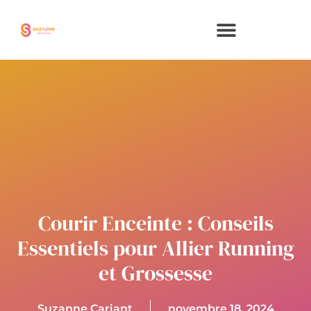
Aller
au
contenu
Courir Enceinte : Conseils
Essentiels pour Allier Running
et Grossesse
Suzanne Cariant
novembre 18, 2024