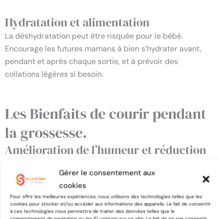
Hydratation et alimentation
La déshydratation peut être risquée pour le bébé.
Encourage les futures mamans à bien s’hydrater avant,
pendant et après chaque sortie, et à prévoir des
collations légères si besoin.
Les Bienfaits de courir pendant
la grossesse.
Amélioration de l’humeur et réduction
du stress
Gérer le consentement aux
Le sport, même à intensité modérée, stimule la production
cookies
d’endorphines, bénéfiques pour la maman et le bébé.
Pour offrir les meilleures expériences, nous utilisons des technologies telles que les
cookies pour stocker et/ou accéder aux informations des appareils. Le fait de consentir
à ces technologies nous permettra de traiter des données telles que le
comportement de navigation ou les ID uniques sur ce site. Le fait de ne pas consentir