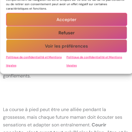
Préparation à l’accouchement
ou de retirer son consentement peut avoir un effet négatif sur certaines
caractéristiques et fonctions.
Courir renforce l’endurance et favorise une meilleure
Accepter
récupération post-accouchement.
Refuser
Bénéfices physiques
Voir les préférences
La course douce aide à maintenir un poids de grossesse
Politique de confidentialité et Mentions
Politique de confidentialité et Mentions
sain, renforce les muscles stabilisateurs, et améliore la
légales
légales
circulation sanguine, ce qui peut réduire l’apparition de
gonflements.
La course à pied peut être une alliée pendant la
grossesse, mais chaque future maman doit écouter ses
sensations et adapter son entraînement.
Courir