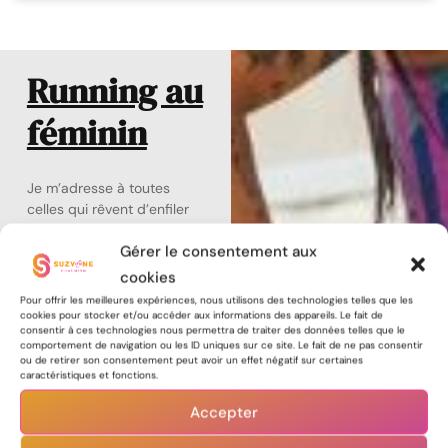
Running au
féminin
Je m’adresse à toutes
celles qui rêvent d’enfiler
leurs baskets – que ce
Gérer le consentement aux
soit pour commencer en
douceur ou pour battre
cookies
leurs propres records.
Pour offrir les meilleures expériences, nous utilisons des technologies telles que les
Ce guide prend en
cookies pour stocker et/ou accéder aux informations des appareils. Le fait de
consentir à ces technologies nous permettra de traiter des données telles que le
compte les particularités
comportement de navigation ou les ID uniques sur ce site. Le fait de ne pas consentir
du corps féminin et
ou de retirer son consentement peut avoir un effet négatif sur certaines
passe en revue tout le
caractéristiques et fonctions.
matériel de base pour
Accepter
courir en toute sérénité :
les bonnes chaussures,