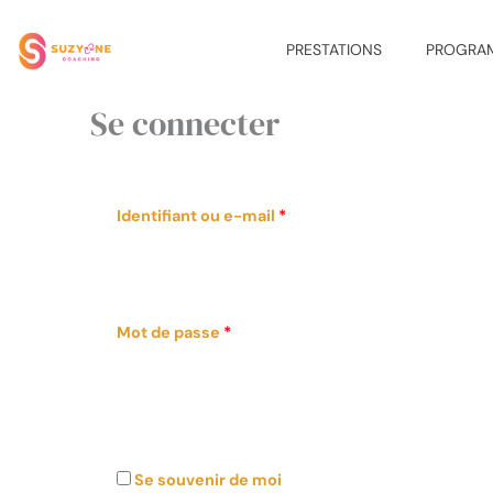
Aller
au
PRESTATIONS
PROGRA
contenu
Se connecter
Obligatoire
Obligatoire
Identifiant ou e-mail
*
Mot de passe
*
Se souvenir de moi