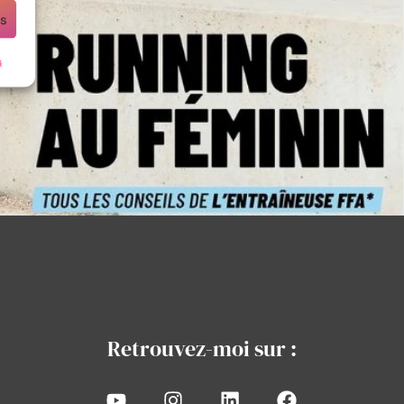
es
s
Retrouvez-moi sur :
Y
I
L
F