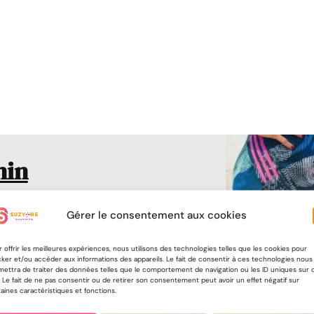
nin
Gérer le consentement aux cookies
nt d’enfiler
ommencer en
s records. Ce
 offrir les meilleures expériences, nous utilisons des technologies telles que les cookies pour
ker et/ou accéder aux informations des appareils. Le fait de consentir à ces technologies nous
rités du corps
mettra de traiter des données telles que le comportement de navigation ou les ID uniques sur 
. Le fait de ne pas consentir ou de retirer son consentement peut avoir un effet négatif sur
tériel de base
aines caractéristiques et fonctions.
onnes