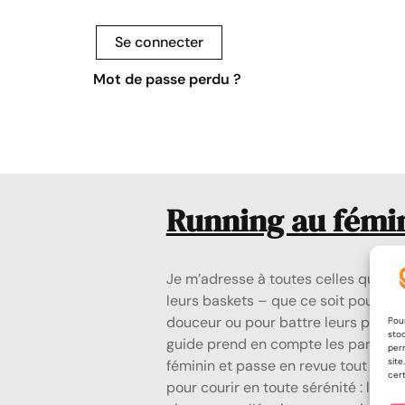
Se connecter
Mot de passe perdu ?
Running au fémi
Je m’adresse à toutes celles qui rêve
leurs baskets – que ce soit pour c
douceur ou pour battre leurs propre
Pour
stoc
guide prend en compte les particula
per
site
féminin et passe en revue tout le ma
cert
pour courir en toute sérénité : les b