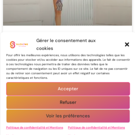
Les meilleurs exercices pour protéger
Gérer le consentement aux
tes genoux en course à pied
cookies
Pour offrir les meilleures expériences, nous utilisons des technologies telles que les
cookies pour stocker et/ou accéder aux informations des appareils. Le fait de consentir
à ces technologies nous permettra de traiter des données telles que le
30 juillet 2026
comportement de navigation ou les ID uniques sur ce site. Le fait de ne pas consentir
ou de retirer son consentement peut avoir un effet négatif sur certaines
caractéristiques et fonctions.
Accepter
Conseils D'entrainements
Refuser
Voir les préférences
Politique de confidentialité et Mentions
Politique de confidentialité et Mentions