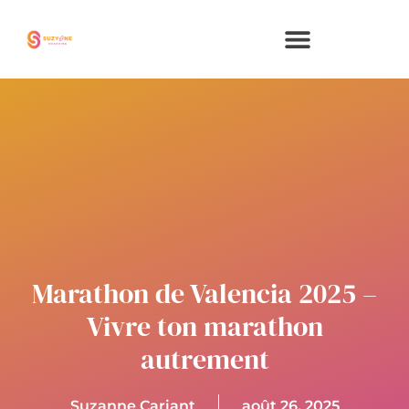
Aller
au
contenu
Marathon de Valencia 2025 –
Vivre ton marathon
autrement
Suzanne Cariant
août 26, 2025