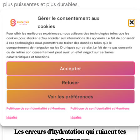
plus puissantes et plus durables.
Gérer le consentement aux
cookies
Les articles du même thème
Pour offrir les meilleures expériences, nous utilisons des technologies telles que les
cookies pour stocker et/ou accéder aux informations des appareils. Le fait de consentir
à ces technologies nous permettra de traiter des données telles que le
comportement de navigation ou les ID uniques sur ce site. Le fait de ne pas consentir
ou de retirer son consentement peut avoir un effet négatif sur certaines
caractéristiques et fonctions.
Nutrition
Accepter
Refuser
Voir les préférences
Politique de confidentialité et Mentions
Politique de confidentialité et Mentions
légales
légales
Les erreurs d’hydratation qui ruinent tes