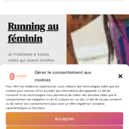
Running au
féminin
Je m’adresse à toutes
celles qui rêvent d’enfiler
leurs baskets – que ce
Gérer le consentement aux
soit pour commencer en
douceur ou pour battre
cookies
leurs propres records.
Pour offrir les meilleures expériences, nous utilisons des technologies telles que les
Ce guide prend en
cookies pour stocker et/ou accéder aux informations des appareils. Le fait de
consentir à ces technologies nous permettra de traiter des données telles que le
compte les particularités
comportement de navigation ou les ID uniques sur ce site. Le fait de ne pas consentir
du corps féminin et
ou de retirer son consentement peut avoir un effet négatif sur certaines
passe en revue tout le
caractéristiques et fonctions.
matériel de base pour
Accepter
courir en toute sérénité :
les bonnes chaussures,