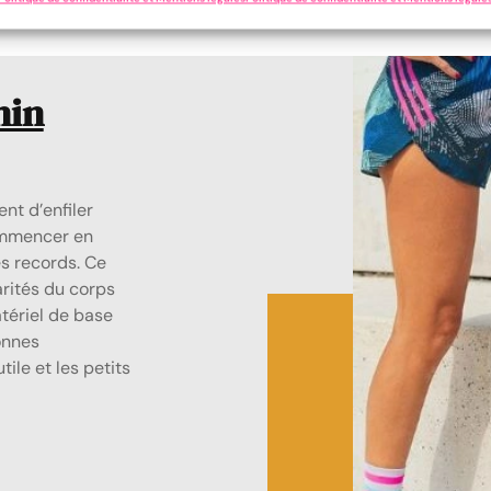
nin
nt d’enfiler
ommencer en
s records. Ce
rités du corps
tériel de base
onnes
ile et les petits