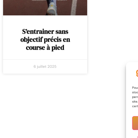
S’entrainer sans
objectif précis en
course à pied
6 juillet 2025
Pour
stoc
per
site
cert